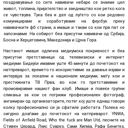
поздравување со сите навивачи небаре се знаеме цел
живот, топлина, пријателство и заедништво кое ретко кога
се чувствува. Тука беа и дел од луѓето со кои редовно
комуницираме и соработуваме на фејсбук преку
навивачките фб страни, а имаше и такви со кои прв пат се
запознавме. На собирот беа присутни навивачи од Србија,
Босна и Херцеговина, Македонија и Црна Гора.
Настанот имаше одлична медиумска покриеност и беа
присутни претставници од телевизиски и интернет
медиуми. Бидејќи имавме уште 45 минути до почетокот на
натпреварот, времето го искористивме за давање изјави и
интервјуа за локални и национали медиуми, меѓу кои и
престижната ТВ Прва, во кои го претставивме и
промовиравме нашиот фан клуб. Имаше и повеќе групни
сликања за кои се погрижи професионален фотограф,
ангажиран од организаторите, потег кој уште еднаш говори
колку професионално си ја сфатиле работата. Полека но
сигурно доаѓаме до почетокот на натпреварот. YNWA,
Fields of Anfield Road, Who the fuck are Man Utd, песните на
Стивен Џерард, Луис Суарез, Сами Хипија, Рафа Бенитез,