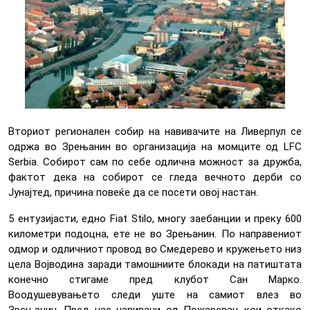
Вториот регионален собир на навивачите на Ливерпул се
одржа во Зрењанин во организација на момците од LFC
Serbia. Собирот сам по себе одлична можност за дружба,
фактот дека на собирот се гледа вечното дерби со
Јунајтед, причина повеќе да се посети овој настан.
5 ентузијасти, едно Fiat Stilo, многу заебанции и преку 600
километри подоцна, ете не во Зрењанин. По направениот
одмор и одличниот провод во Смедерево и кружењето низ
цела Војводина заради тамошниите блокади на патиштата
конечно стигаме пред клубот Сан Марко.
Воодушевувањето следи уште на самиот влез во