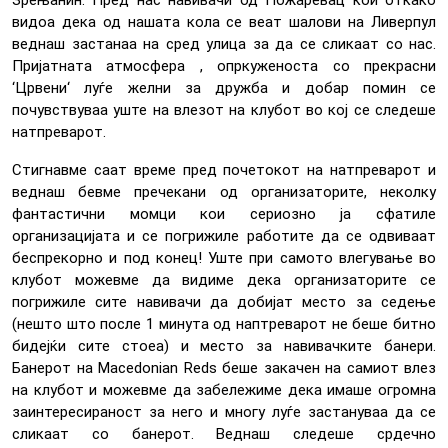
Зрењанин. Пред нас навивачи од Пожаревац кои откако
видоа дека од нашата кола се веат шалови на Ливерпул
веднаш застанаа на сред улица за да се сликаат со нас.
Пријатната атмосфера , опркуженоста со прекрасни
‘Црвени‘ луѓе желни за дружба и добар помин се
почувствуваа уште на влезот на клубот во кој се следеше
натпреварот.
Стигнавме саат време пред почетокот на натпреварот и
веднаш бевме пречекани од организаторите, неколку
фантастични момци кои сериозно ја сфатиле
организацијата и се погрижиле работите да се одвиваат
беспрекорно и под конец! Уште при самото влегување во
клубот можевме да видиме дека организаторите се
погрижиле сите навивачи да добијат место за седење
(нешто што после 1 минута од наптреварот не беше битно
бидејќи сите стоеа) и место за навивачките банери.
Банерот на Macedonian Reds беше закачен на самиот влез
на клубот и можевме да забележиме дека имаше огромна
заинтересираност за него и многу луѓе застануваа да се
сликаат со банерот. Веднаш следеше срдечно