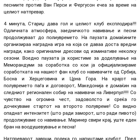
песниите против Ван Перси и Фергусон ечеа за време на
целиот натпревар.
4 минута, Стариџ дава гол и целиот клуб експлодира!!!
Одличната атмосфера, заедничкото навивање и песни
продолжуваат до полиувремето. На паузата домаќините
организираа наградна игра на која се даваа доста вредни
награди, како оригинални дресови од изминативе неколку
сезони. Воедно паузата ја користиме за доделување на
Меморандуми за соработка со кои ја официјализираме
соработката на нашиот фан клуб со навивачите од Србија,
Босна и Херцеговина и Црна Гора. На крајот на
полувремето паѓа и договорот, Македонија е домаќин на
следниот регионален собир на навивачи на Ливерпул!!!! Со
чувство на огромна чест, задоволсто и среќа го
дочекуваме стартот на второто полувреме! Со видно
опаднат интензитет (што ради заморот, што ради пивото)
продолжуваме со навивање. Маринер свири крај, уште еден
бран на воодушевување и песна!
Натпреварот заврши, полека го напуштаме клубот. Пред