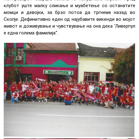
клубот уште малку сликање и муабетење со останатите
момци и девојки, за брзо потоа да тргнеме назад во
Скопје. Дефинитивно еден од најубавите викенди во мојот
живот и доживување и чувствување на она дека ‘Ливерпул
е една голема фамилија‘‘.