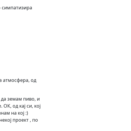
о симпатизира
а атмосфера, од
 да земам пиво, и
 ОК, од кај си, кој
нам на кој :)
некој проект , по