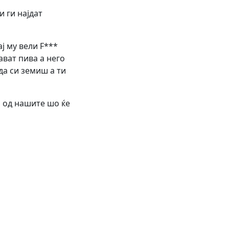
и ги најдат
ј му вели F***
дават пива а него
 да си земиш а ти
ј од нашите шо ќе