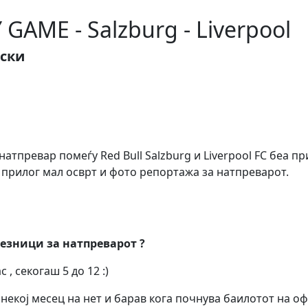
GAME - Salzburg - Liverpool
ски
натпревар помеѓу Red Bull Salzburg и Liverpool FC беа п
 прилог мал осврт и фото репортажа за натпреварот.
лезници за натпреварот ?
с , секогаш 5 до 12 :)
некој месец на нет и барав кога почнува баилотот на о