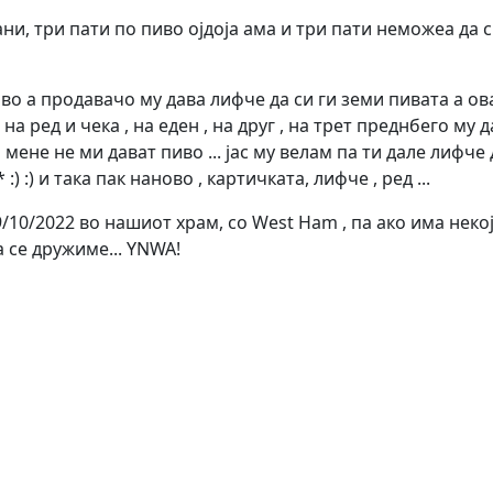
ани, три пати по пиво ојдоја ама и три пати неможеа да с
во а продавачо му дава лифче да си ги земи пивата а ова
 на ред и чека , на еден , на друг , на трет преднбего му 
 мене не ми дават пиво ... јас му велам па ти дале лифче
) :) и така пак наново , картичката, лифче , ред ...
/10/2022 во нашиот храм, со West Ham , па ако има неко
а се дружиме... YNWA!