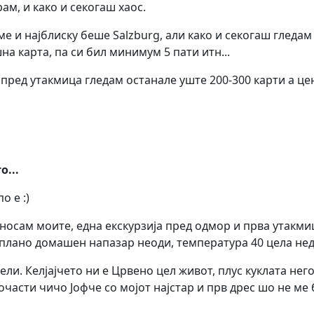
ам, и како и секогаш хаос.
аме и најблиску беше Salzburg, али како и секогаш гледа
на карта, па си бил минимум 5 пати итн...
а пред утакмица гледам останале уште 200-300 карти а ц
...
о е :)
носам моите, една екскурзија пред одмор и прва утакмиц
 плано домашен напазар неоди, температура 40 цела неде
тели. Келјајчето ни е Црвено цел живот, плус куклата него
почасти чичо Јофче со мојот најстар и прв дрес шо не ме 