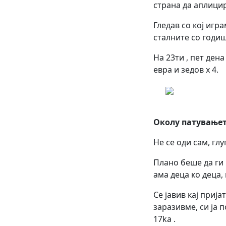
страна да аплицир
Гледав со кој игр
сталните со годиш
На 23ти , пет ден
евра и зедов х 4.
Околу патувањето
Не се оди сам, глуп
Плано беше да ги 
ама деца ко деца,
Се јавив кај прија
заразивме, си ја 
17ka .