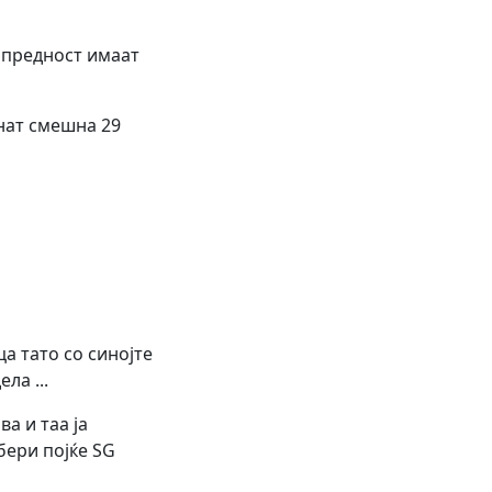
м предност имаат
енат смешна 29
а тато со синојте
ла ...
ва и таа ја
бери појќе SG