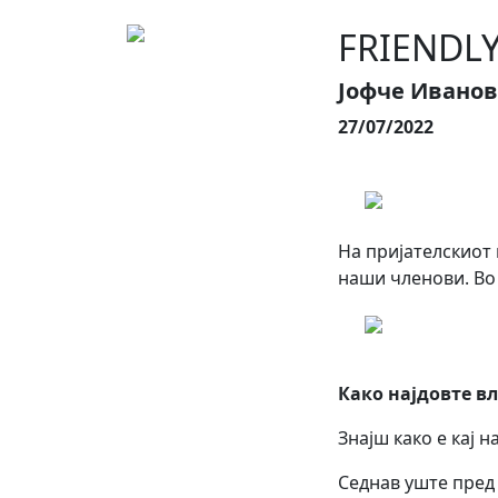
FRIENDLY 
Јофче Иванов
27/07/2022
На пријателскиот 
наши членови. Во
Како најдовте в
Знајш како е кај на
Седнав уште пред 