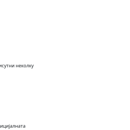
рисутни неколку
фицијалната