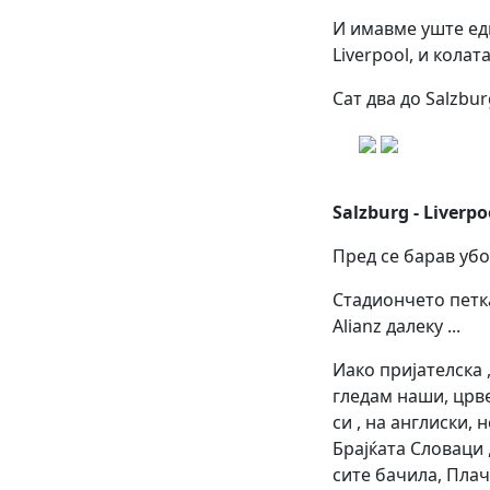
И имавме уште ед
Liverpool, и колат
Сат два до Salzbur
Salzburg - Liverpoo
Пред се барав убо 
Стадиончето петка
Alianz далеку ...
Иако пријателска 
гледам наши, црвен
си , на англиски, 
Брајќата Словаци 
сите бачила, Плачк