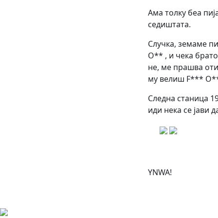
Ама толку беа пиј
седиштата.
Случка, земаме пи
O** , и чека брато
не, ме прашва оти
му велиш F*** O** :
Следна станица 19
иди нека се јави д
YNWA!