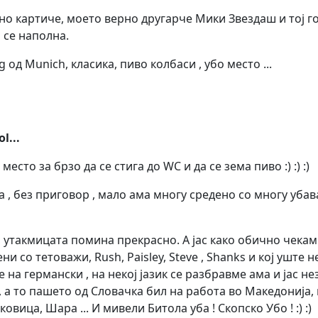
но картиче, моето верно другарче Мики Звездаш и тој г
а се наполна.
g од Munich, класика, пиво колбаси , убо место ...
l...
место за брзо да се стига до WC и да се зема пиво :) :) :)
 , без приговор , мало ама многу средено со многу убав
, утакмицата помина прекрасно. А јас како обично чекам
и со тетоважи, Rush, Paisley, Steve , Shanks и кој уште не.
не на германски , на некој јазик се разбравме ама и јас нез
, а то пашето од Словачка бил на работа во Македонија, 
овица, Шара ... И мивели Битола уба ! Скопско Убо ! :) :)