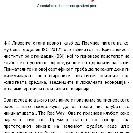
ФК Ливерпул стана првиот клуб од Премиер лигата на кој
му беше доделен ISO 20121 сертификатот на Британскиот
институт за стандарди (BSI), кој го признава пристапот на
клубот кон успешно спроведување на одржливи настани.
Примателите на овој сертификат треба да покажат дека ги
минимизираат потенцијалните негативни влијанија врз
животната средина, заедниците и локалната економија -
максимизирајќи ги позитивните влијанија.
Ова последно важно признание е признание за пионерската
работа што продолжува да се прави низ клубот со
иницијативата „ The Red Way . Ова го признава клубот како
најзелен тим во Премиер лигата во пресрет на
претстојниот викенд на зелениот фудбал, каде што
навивачите се охрабруваат да постигнуваат зелени голови