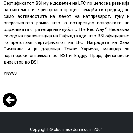
Сертификатот BSI му е доделен на LFC по целосна ревизија
на системот и е ригорозен процес, земајќи ги предвид не
само активностите на денот на натпреварот, туку и
оперативната рамка што ја поткрепува испораката на
одржливата стратегија на клубот „ The Red Way “. Неодамна
се одржа презентација на Енфилд каде што BSI официјално
го претстави сертификатот на LFC. Наградата на Хана
Симпкинс и ја доделија Томас Харисон, менаџер за
партнерски ангажман во BSI и Ендрју Прајс, финансиски
директор во BSI.
YNWA!
Copyright © olscmacedonia.com 2001