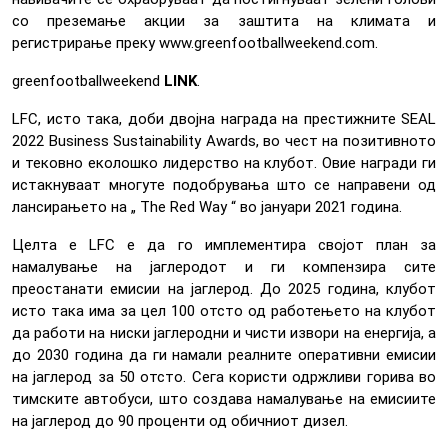
со преземање акции за заштита на климата и
регистрирање преку www.greenfootballweekend.com.
greenfootballweekend
LINK
.
LFC, исто така, доби двојна награда на престижните SEAL
2022 Business Sustainability Awards, во чест на позитивното
и тековно еколошко лидерство на клубот. Овие награди ги
истакнуваат многуте подобрувања што се направени од
лансирањето на „ The Red Way “ во јануари 2021 година.
Целта е LFC е да го имплементира својот план за
намалување на јаглеродот и ги компензира сите
преостанати емисии на јаглерод. До 2025 година, клубот
исто така има за цел 100 отсто од работењето на клубот
да работи на ниски јаглеродни и чисти извори на енергија, а
до 2030 година да ги намали реалните оперативни емисии
на јаглерод за 50 отсто. Сега користи одржливи горива во
тимските автобуси, што создава намалување на емисиите
на јаглерод до 90 проценти од обичниот дизел.