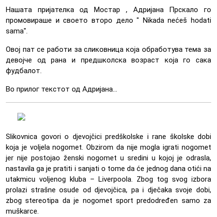
Нашата пријателка од Мостар , Адријана Прскало го
промовираше и своето второ дело " Nikada nećeš hodati
sama".
Овој пат се работи за сликовница која обработува тема за
девојче од рана и предшколска возраст која го сака
фудбалот.
Во прилог текстот од Адријана...
Slikovnica govori o djevojčici predškolske i rane školske dobi
koja je voljela nogomet. Obzirom da nije mogla igrati nogomet
jer nije postojao ženski nogomet u sredini u kojoj je odrasla,
nastavila ga je pratiti i sanjati o tome da će jednog dana otići na
utakmicu voljenog kluba – Liverpoola. Zbog tog svog izbora
prolazi strašne osude od djevojčica, pa i dječaka svoje dobi,
zbog stereotipa da je nogomet sport predodređen samo za
muškarce.