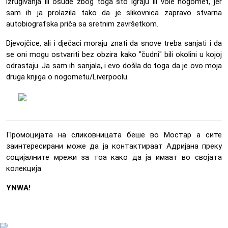
izrugivanja ili osude zbog toga što igraju ili vole nogomet, jer
sam ih ja prolazila tako da je slikovnica zapravo stvarna
autobiografska priča sa sretnim završetkom.
Djevojčice, ali i dječaci moraju znati da snove treba sanjati i da
se oni mogu ostvariti bez obzira kako "čudni" bili okolini u kojoj
odrastaju. Ja sam ih sanjala, i evo došla do toga da je ovo moja
druga knjiga o nogometu/Liverpoolu.
Промоцијата на сликовницата беше во Мостар а сите
заинтересирани може да ја контактираат Адријана преку
социјалните мрежи за тоа како да ја имаат во својата
колекција
YNWA!