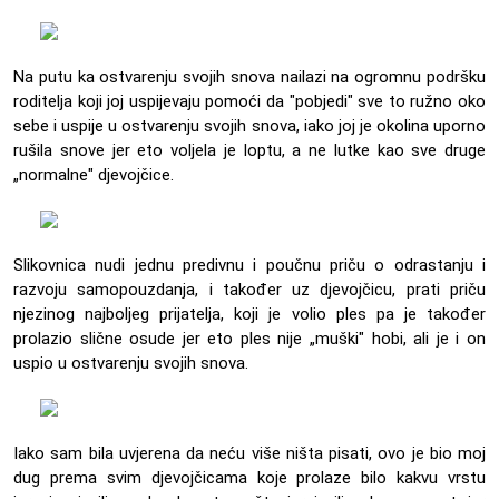
Na putu ka ostvarenju svojih snova nailazi na ogromnu podršku
roditelja koji joj uspijevaju pomoći da "pobjedi" sve to ružno oko
sebe i uspije u ostvarenju svojih snova, iako joj je okolina uporno
rušila snove jer eto voljela je loptu, a ne lutke kao sve druge
„normalne" djevojčice.
Slikovnica nudi jednu predivnu i poučnu priču o odrastanju i
razvoju samopouzdanja, i također uz djevojčicu, prati priču
njezinog najboljeg prijatelja, koji je volio ples pa je također
prolazio slične osude jer eto ples nije „muški" hobi, ali je i on
uspio u ostvarenju svojih snova.
Iako sam bila uvjerena da neću više ništa pisati, ovo je bio moj
dug prema svim djevojčicama koje prolaze bilo kakvu vrstu