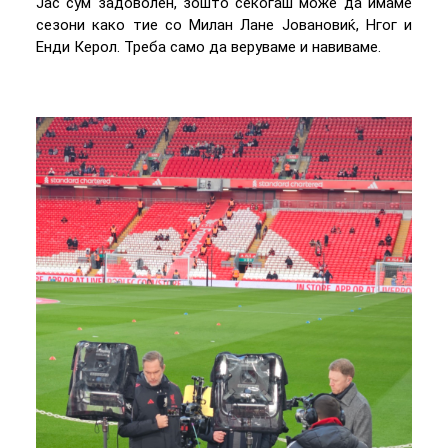
Јас сум задоволен, зошто секогаш може да имаме
сезони како тие со Милан Лане Јовановиќ, Нгог и
Енди Керол. Треба само да веруваме и навиваме.