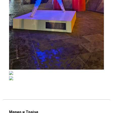
Марио и Трајче