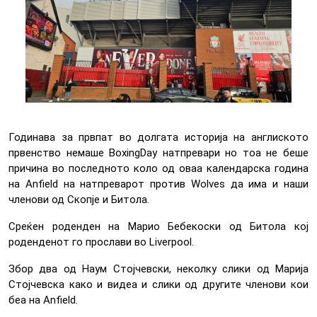
Годинава за првпат во долгата историја на англиското
првенство немаше BoxingDay натпревари но тоа не беше
причина во последното коло од оваа календарска година
на Anfield на натпреварот против Wolves да има и наши
членови од Скопје и Битола.
Среќен роденден на Марио Бебекоски од Битола кој
роденденот го прослави во Liverpool.
Збор два од Наум Стојчевски, неколку слики од Марија
Стојчевска како и видеа и слики од другите членови кои
беа на Anfield.