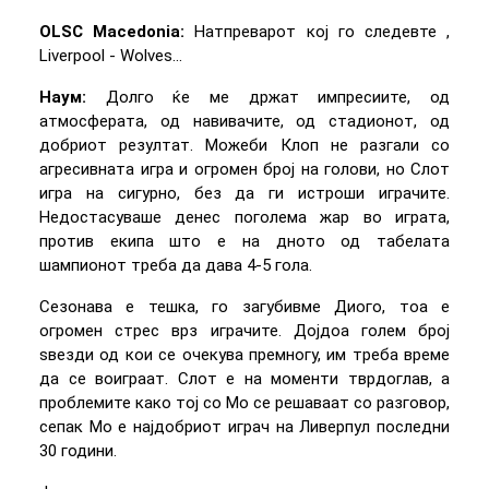
OLSC Macedonia:
Натпреварот кој го следевте ,
Liverpool - Wolves...
Наум:
Долго ќе ме држат импресиите, од
атмосферата, од навивачите, од стадионот, од
добриот резултат. Можеби Клоп не разгали со
агресивната игра и огромен број на голови, но Слот
игра на сигурно, без да ги истроши играчите.
Недостасуваше денес поголема жар во играта,
против екипа што е на дното од табелата
шампионот треба да дава 4-5 гола.
Сезонава е тешка, го загубивме Диого, тоа е
огромен стрес врз играчите. Дојдоа голем број
ѕвезди од кои се очекува премногу, им треба време
да се воиграат. Слот е на моменти тврдоглав, а
проблемите како тој со Мо се решаваат со разговор,
сепак Мо е најдобриот играч на Ливерпул последни
30 години.