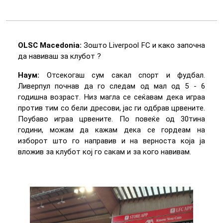
OLSC Macedonia:
Зошто Liverpool FC и како започна
да навиваш за клубот ?
Наум:
Отсекогаш сум сакал спорт и фудбал.
Ливерпул почнав да го следам од мал од 5 - 6
годишна возраст. Низ магла се сеќавам дека играа
против тим со бели дресови, јас ги одбрав црвените.
Поубаво играа црвените. По повеќе од 30тина
години, можам да кажам дека се гордеам на
изборот што го направив и на верноста која ја
вложив за клубот кој го сакам и за кого навивам.