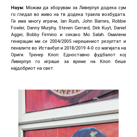
Наум:
Можам да зборувам за Ливерпул додека сум
го гледал во живо на тв додека траела возбудата.
Ги има многу играчи, Ian Rush, John Barnes, Robbie
Fowler, Danny Murphy, Steven Gerrard, Dirk Kuyt, Daniel
Agger, Bobby Firmino и секако Mo Salah. Омилени
генерации ми се 2004/2005 нерешениот резултат и
пеналите во Истанбул и 2018/2019 4-0 со магијата на
Ориги. Тренер Клоп. Едноставно фудбалот кој
Ливерпул го играше за време на Клоп беше
најдобриот на свет.