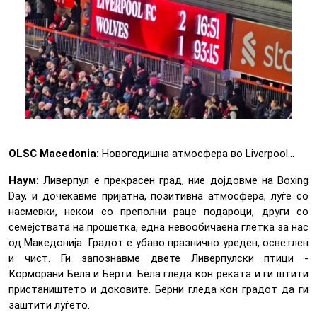
OLSC Macedonia:
Новогодишна атмосфера во Liverpool...
Наум:
Ливерпул е прекрасен град, ние дојдовме на Boxing
Day, и дочекавме пријатна, позитивна атмосфера, луѓе со
насмевки, некои со преполни раце подароци, други со
семејствата на прошетка, една невообичаена глетка за нас
од Македонија. Градот е убаво празнично уреден, осветлен
и чист. Ги запознавме двете Ливерпулски птици -
Корморани Бела и Берти. Бела гледа кон реката и ги штити
пристаништето и доковите. Берни гледа кон градот да ги
заштити луѓето.